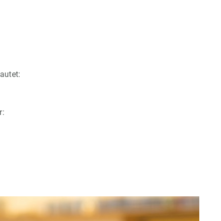
autet:
r: